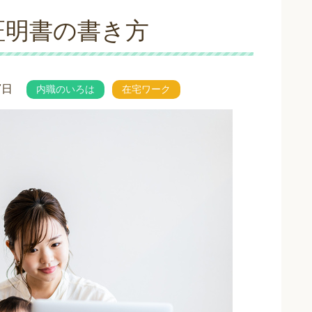
証明書の書き方
7日
内職のいろは
在宅ワーク