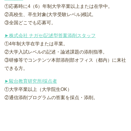
①応募時に4（6）年制大学卒業以上または在学中。
②高校生、卒生対象(大学受験レベル)模試。
③全国どこでも応募可。
►株式会社 ナガセ/記述型答案添削スタッフ
①4年制大学在学または卒業。
②大学入試レベルの記述・論述課題の添削指導。
③研修等でコンテンツ本部添削部オフィス（都内）に来社
できる方。
►駿台教育研究所/採点者
①大学卒業以上（大学院生OK）
②通信添削プログラムの答案を採点・添削。